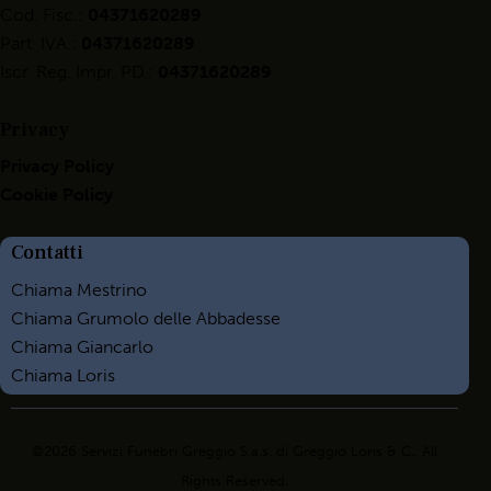
Cod. Fisc.:
04371620289
Part. IVA.:
04371620289
Iscr. Reg. Impr. PD.:
04371620289
Privacy
Privacy Policy
Cookie Policy
Contatti
Chiama Mestrino
Chiama Grumolo delle Abbadesse
Chiama Giancarlo
Chiama Loris
©2026 Servizi Funebri Greggio S.a.s. di Greggio Loris & C.. All
Rights Reserved.