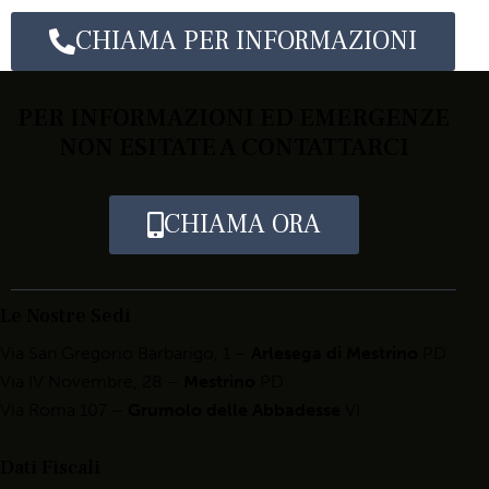
CHIAMA PER INFORMAZIONI
PER INFORMAZIONI ED EMERGENZE
NON ESITATE A CONTATTARCI
CHIAMA ORA
Le Nostre Sedi
Via San Gregorio Barbarigo, 1 –
Arlesega di Mestrino
PD
Via IV Novembre, 28 –
Mestrino
PD
Via Roma 107 –
Grumolo delle Abbadesse
VI
Dati Fiscali