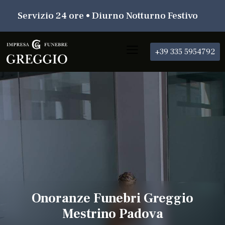
Servizio 24 ore • Diurno Notturno Festivo
+39 335 5954792
Onoranze Funebri Greggio
Mestrino Padova